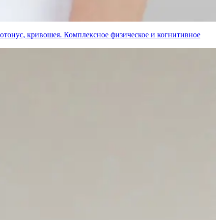
потонус, кривошея. Комплексное физическое и когнитивное