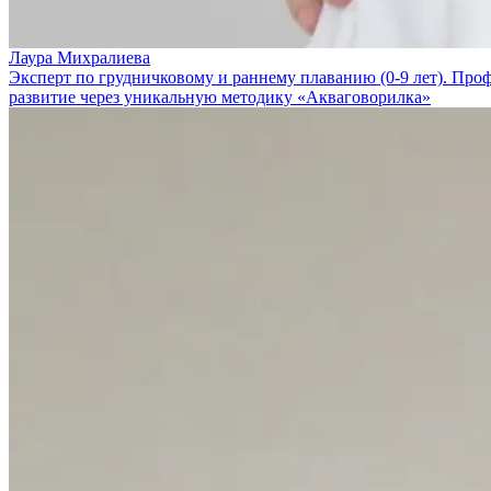
Лаура Михралиева
Эксперт по грудничковому и раннему плаванию (0-9 лет). Про
развитие через уникальную методику «Акваговорилка»