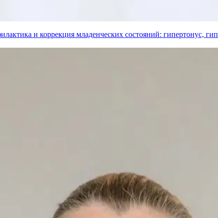
филактика и коррекция младенческих состояний: гипертонус, ги