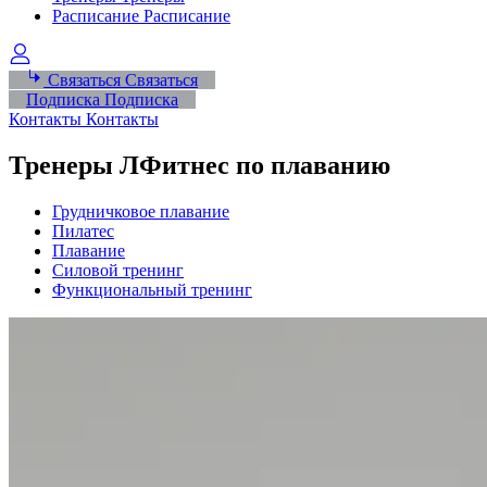
Расписание
Расписание
Связаться
Связаться
Подписка
Подписка
Контакты
Контакты
Тренеры ЛФитнес по плаванию
Грудничковое плавание
Пилатес
Плавание
Силовой тренинг
Функциональный тренинг