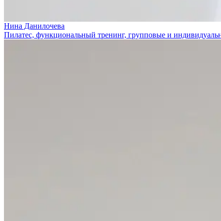
Нина Данилочева
Пилатес, функциональный тренинг, групповые и индивидуальн