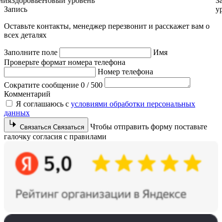
Гармония
Здоровье
Новый уровень
Запись
О
с
т
а
в
ь
т
е
к
о
н
т
а
к
т
ы
,
м
е
н
е
д
ж
е
р
п
е
р
е
з
в
о
н
и
т
и
р
а
с
с
к
а
ж
е
т
в
а
м
о
в
с
е
х
д
е
т
а
л
я
х
Заполните поле
Имя
Проверьте формат номера телефона
Номер телефона
Сократите сообщение
0
/
500
Комментарий
Я соглашаюсь с
условиями обработки персональных
данных
Чтобы отправить форму поставьте
Связаться
Связаться
галочку согласия с правилами