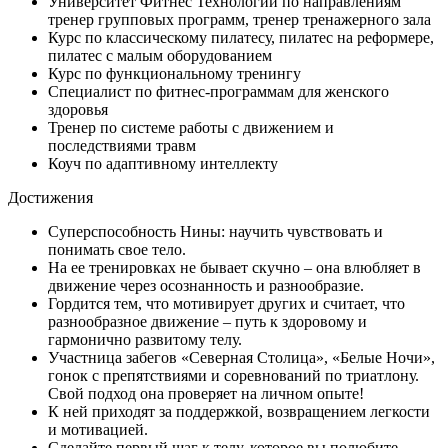
Университет Фитнес Технологий по направлениям
тренер групповых программ, тренер тренажерного зала
Курс по классическому пилатесу, пилатес на реформере,
пилатес с малым оборудованием
Курс по функциональному тренингу
Специалист по фитнес-программам для женского
здоровья
Тренер по системе работы с движением и
последствиями травм
Коуч по адаптивному интеллекту
Достижения
Суперспособность Нины: научить чувствовать и
понимать свое тело.
На ее тренировках не бывает скучно – она влюбляет в
движение через осознанность и разнообразие.
Гордится тем, что мотивирует других и считает, что
разнообразное движение – путь к здоровому и
гармонично развитому телу.
Участница забегов «Северная Столица», «Белые Ночи»,
гонок с препятствиями и соревнований по триатлону.
Свой подход она проверяет на личном опыте!
К ней приходят за поддержкой, возвращением легкости
и мотивацией.
Сделайте первый шаг к телу, которое вы полюбите,