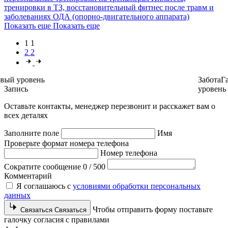
тренировки в ТЗ, восстановительный фитнес после травм и
заболеваниях ОДА (опорно-двигательного аппарата)
Показать еще
Показать еще
1
1
2
2
Здоровье
Новый уровень
За
Запись
ур
О
с
т
а
в
ь
т
е
к
о
н
т
а
к
т
ы
,
м
е
н
е
д
ж
е
р
п
е
р
е
з
в
о
н
и
т
и
р
а
с
с
к
а
ж
е
т
в
а
м
о
в
с
е
х
д
е
т
а
л
я
х
Заполните поле
Имя
Проверьте формат номера телефона
Номер телефона
Сократите сообщение
0
/
500
Комментарий
Я соглашаюсь с
условиями обработки персональных
данных
Чтобы отправить форму поставьте
Связаться
Связаться
галочку согласия с правилами